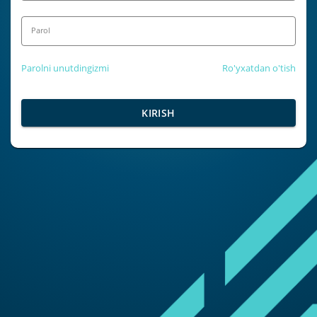
Parol
Parolni unutdingizmi
Ro'yxatdan o'tish
KIRISH